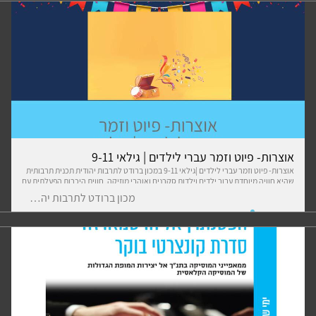
ותפקידם במהלך מחזור החיים שלנו והשנה בפרט. במפגש ישולבו שירים מהרפרטואר
האישי של האמנים הקשורים לעולם התוכן של החגים. בסדרה חמישה מופעים, בהם
ישתתפו אמנים תל אביביים: קובי אוז, רונה קינן, שלומי שבן, אסתר רדא, מאיה בלזיצמן
ומתן אפרת. מעבר להיותם אמנים נפלאים, הסדרה מספקת הזדמנות לתמוך באמנים
תושבי העיר ולעודד את המשך היצירה שלהם בתקופה זו. המפגש יתקיים ברחבת בי"ס
צייטלין הסמוך למרכז ברודט לפי תנאי התו הסגול לקיום אירועים באוויר הפתוח.
אוצרות- פיוט וזמר עברי לילדים | גילאי 9-11
אוצרות- פיוט וזמר עברי לילדים |גילאי 9-11 במכון ברודט לתרבות יהודית תכנית תרבותית
שהיא חוויה מיוחדת עבור ילדים וילדות סקרנים ואוהבי מוזיקה. חווית היכרות הפעלתית עם
שירי זמר עברי וישראלי ופיוטים. התכנית כוללת השתתפות בסרטון יצירה מוזיקלי משותף
מכון ברודט לתרבות יהודית
של הילדים. אין צורך בידע מוקדם. בהנחיית אשר קרוגר, מורה ומוזיקאי. תאריכי
המפגשים: 2.8.21 9.8.21 16.8.21 23.8.21 30.8.21