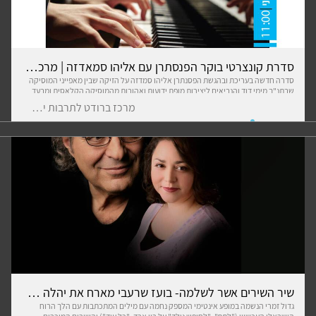
סדרת קונצרטי בוקר הפנסתרן עם אליהו סמאדזה | מרכז ברודט
סדרה חדשה בעריכת ובהגשת הפסנתרן אליהו סמדזה על הזיקה שבין מאפייני המוסיקה
שבתנ"ך מימי דוד והנביאים ליצירות מופת ידועות ואהובות מהמוסיקה הקלאסית ומבעד
לגדולי מלחיני הבארוק, באך, מוצרט ושופן. בין הנושאים שידונו במהלך הסידרה: איך
מרכז ברודט לתרבות יהודית
נולדות יצירות, מוסיקה מטה-מעלה ומעלה-מטה )מזמור לדוד ולדוד מזמור(, השראה אל
מול בניה רציונלית, הכוח התרפויטי של המוסיקה ועוד. ימי שני | 00:11 19.11.11 | 19.12.9 |
20.1.20 | 20.2.24 | 20.3.23 | 20.4.20 | 20.5.18
שיר השירים אשר לשלמה- בועז שרעבי מארח את יהלה לחמיש העתק
גדול זמרי הנשמה במופע אינטימי המספק נחמה עם מילים המתכתבות עם הלך הרוח