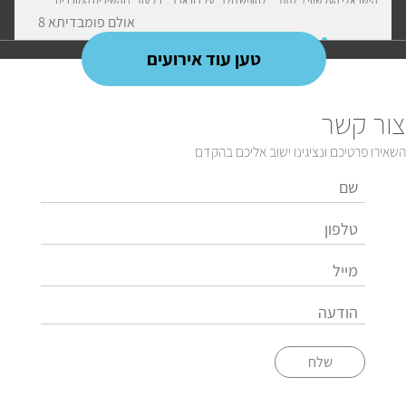
הישראלי העכשווי ("לתת", "לחופש נולד" על רון ארד, "כל עוד") והשירים המוכרים
והאהובים שהפכו לנכסי צאן ברזל במוזיקה הישראלית, לצד פיוטים ממסורת תימן ובלחנים
אולם פומבדיתא 8
מקוריים פרי עטו של בועז שרעבי
טען עוד אירועים
צור קשר
השאירו פרטיכם ונציגינו ישוב אליכם בהקדם
שלח