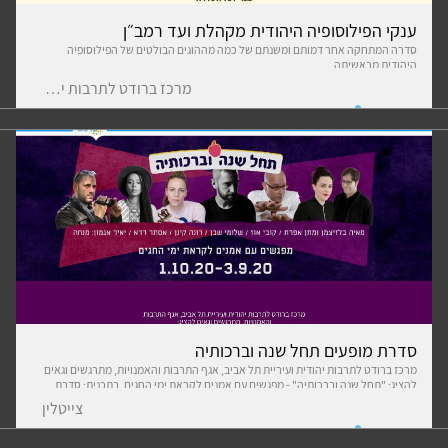
ענקי הפילוסופיה היהודית מקהלת ועד רמב״ן
סדרה המתחקה אחר דמותם ומשנתם של כמה מההוגים הבולטים של הפילוסופיה
היהודית מראשיתה
מרכז ברודט לתרבות יהודית
סדרת מופעים תחל שנה וברכותיה
מרכז ברודט לתרבות יהודית ועיריית תל אביב, אגף התרבות והאמנויות, מתרגשים וגאים
להציג: "תחל שנה וברכותיה" - מפגשים עם אמנים לקראת ימי החגים. בתכנית: סדרת
מפגשים בימי חמישי בערב במהלך חודש ספטמבר וראשית אוקטובר (החל מה-3.9 ועד
צייטלין
ה-1.10), בה יתקיים מפגש של מראיין (יאיר אגמון) שיספר על החגים מנקודת הראייה שלו
וישוחח עם האמנים שלצידו על איך הם מציינים את חגי תשרי והשנה החדשה. במפגש יעלו
מסורות וזיכרונות משפחתיים, תחושות ומקורות השראה שהחגים מעוררים באמנים